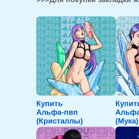
Купить
Купит
Альфа-пвп
Альфа
(Кристаллы)
(Мука)