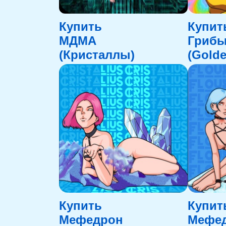
Купить
Купит
МДМА
Гриб
(Кристаллы)
(Golde
Купить
Купит
Мефедрон
Мефе