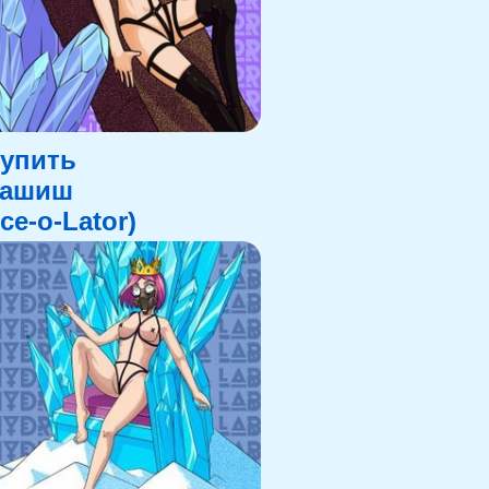
упить
Гашиш
Ice-o-Lator)