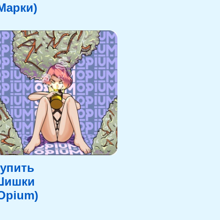
Марки)
упить
Шишки
Opium)