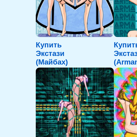
Купить
Купит
Экстази
Экста
(Майбах)
(Arman