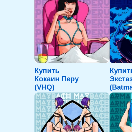
Купить
Купит
Кокаин Перу
Экста
(VHQ)
(Batma