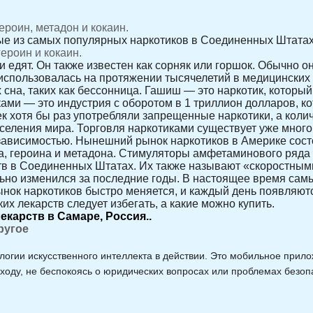
ероин, метадон и кокаин.
ые из самых популярных наркотиков в Соединенных Штатах
ероин и кокаин.
и едят. Он также известен как сорняк или горшок. Обычно он
спользовалась на протяжении тысячелетий в медицинских ц
сна, таких как бессонница. Гашиш — это наркотик, который
ками — это индустрия с оборотом в 1 триллион долларов, к
ек хотя бы раз употребляли запрещенные наркотики, а кол
селения мира. Торговля наркотиками существует уже много 
зависимостью. Нынешний рынок наркотиков в Америке состо
а, героина и метадона. Стимуляторы амфетаминового ряда
 в Соединенных Штатах. Их также называют «скоростным
льно изменился за последние годы. В настоящее время са
ынок наркотиков быстро меняется, и каждый день появляют
ких лекарств следует избегать, а какие можно купить.
карств в Самаре, Россия..
ругое
гии искусственного интеллекта в действии. Это мобильное прило
а ходу, не беспокоясь о юридических вопросах или проблемах безоп