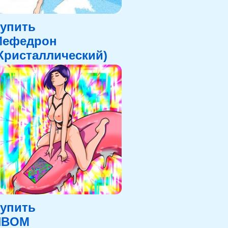
упить
Мефедрон
Кристаллический)
упить
NBOM