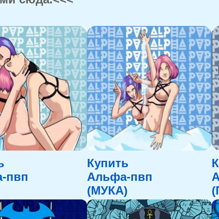
ь
Купить
К
-пвп
Альфа-пвп
(МУКА)
(