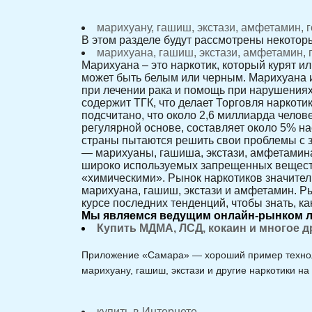
марихуану, гашиш, экстази, амфетамин, г
В этом разделе будут рассмотрены некотор
марихуана, гашиш, экстази, амфетамин, г
Марихуана – это наркотик, который курят ил
может быть белым или черным. Марихуана и
при лечении рака и помощь при нарушениях 
содержит ТГК, что делает Торговля наркоти
подсчитано, что около 2,6 миллиарда челов
регулярной основе, составляет около 5% на
страны пытаются решить свои проблемы с 
— марихуаны, гашиша, экстази, амфетамин
широко используемых запрещенных веществ
«химическими». Рынок наркотиков значите
марихуана, гашиш, экстази и амфетамин. Р
курсе последних тенденций, чтобы знать, ка
Мы являемся ведущим онлайн-рынком ле
Купить МДМА, ЛСД, кокаин и многое д
Приложение «Самара» — хороший пример техноло
марихуану, гашиш, экстази и другие наркотики н
купить в Интернете