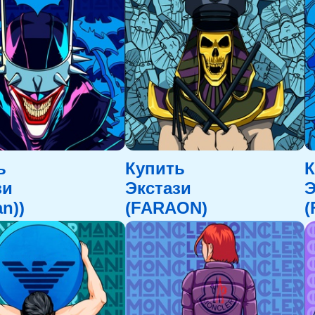
ь
Купить
К
зи
Экстази
Э
n))
(FARAON)
(