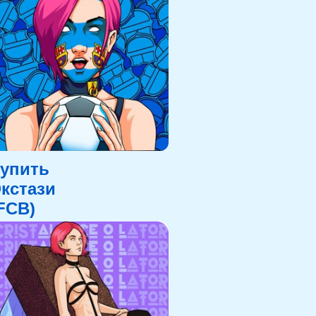
упить
кстази
FCB)