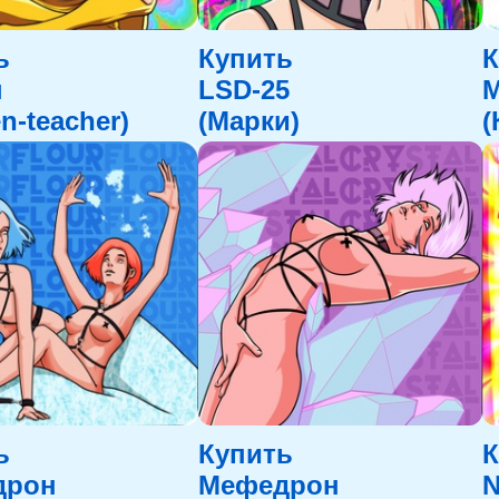
ь
Купить
К
ы
LSD-25
n-teacher)
(Марки)
(
ь
Купить
К
дрон
Мефедрон