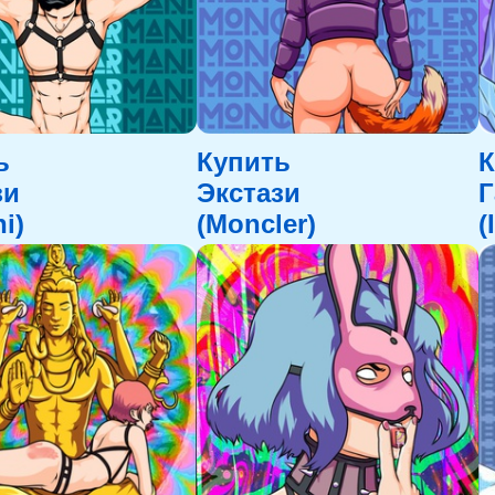
ь
Купить
К
зи
Экстази
i)
(Moncler)
(