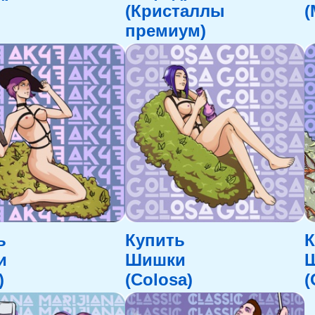
(Кристаллы
(
премиум)
ь
Купить
К
и
Шишки
)
(Colosa)
(