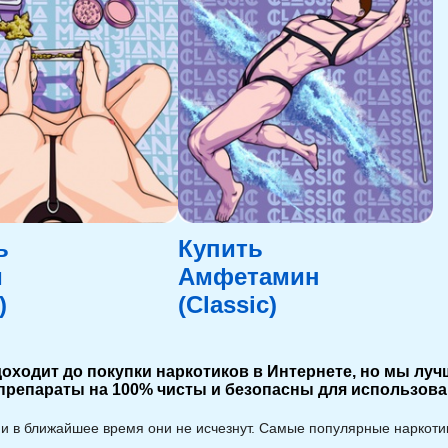
ь
Купить
и
Амфетамин
)
(Classic)
 доходит до покупки наркотиков в Интернете, но мы л
репараты на 100% чисты и безопасны для использова
 и в ближайшее время они не исчезнут. Самые популярные наркот