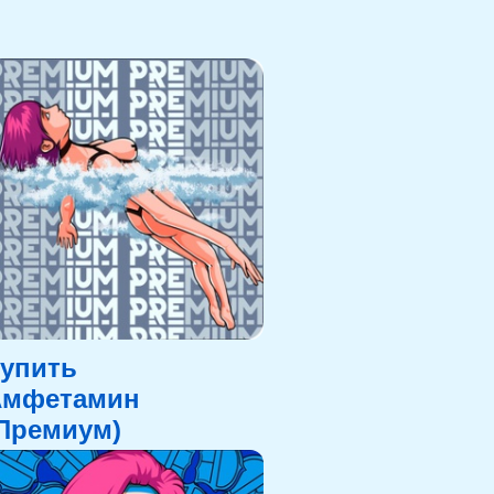
упить
Амфетамин
Премиум)