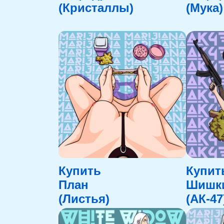
(Кристаллы)
(Мука)
Купить
Купит
План
Шишк
(Листья)
(АК-47