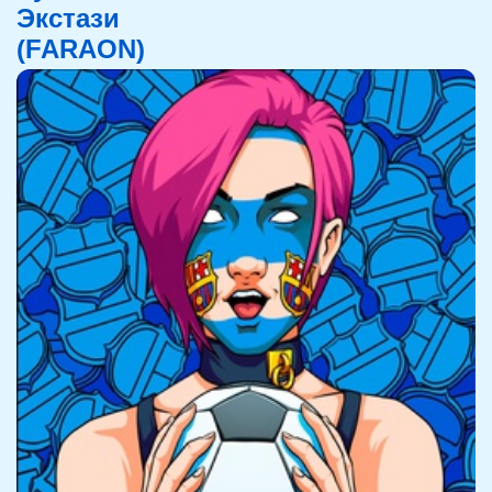
Экстази
(FARAON)