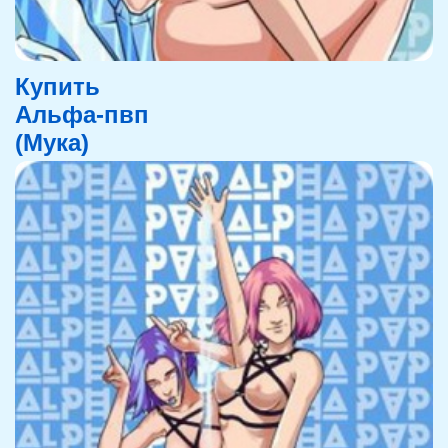
Купить
Альфа-пвп
(Мука)