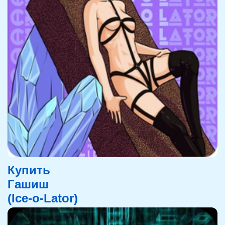
Купить
Гашиш
(Ice-o-Lator)