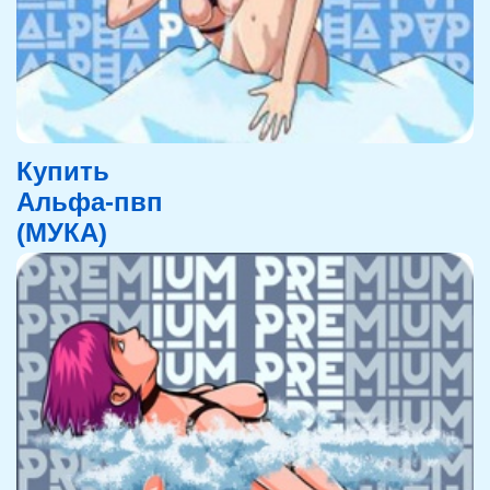
Купить
Альфа-пвп
(МУКА)