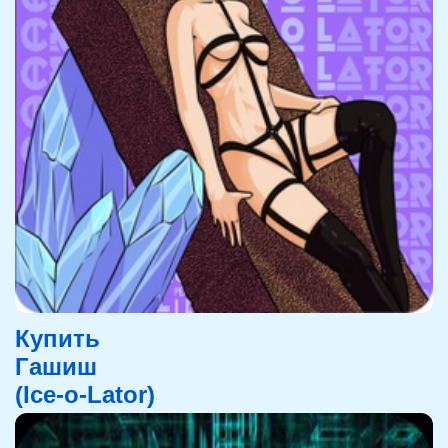
Купить
Гашиш
(Ice-o-Lator)