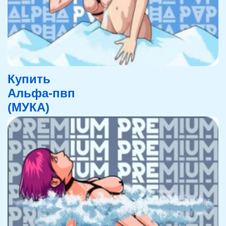
Купить
Альфа-пвп
(МУКА)