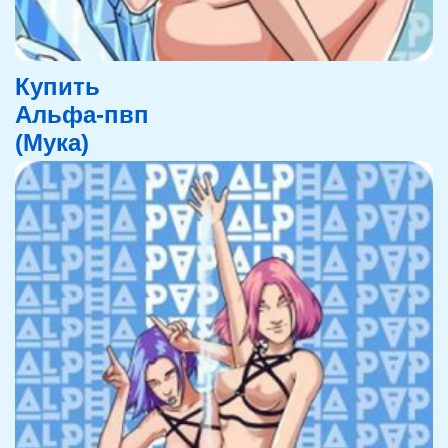
Купить
Альфа-пвп
(Мука)