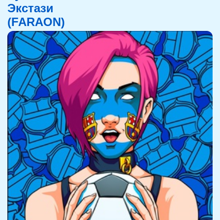
Экстази
(FARAON)