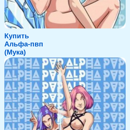
Купить
Альфа-пвп
(Мука)