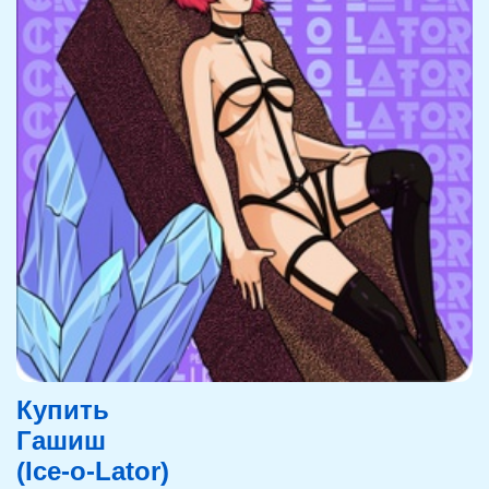
Купить
Гашиш
(Ice-o-Lator)