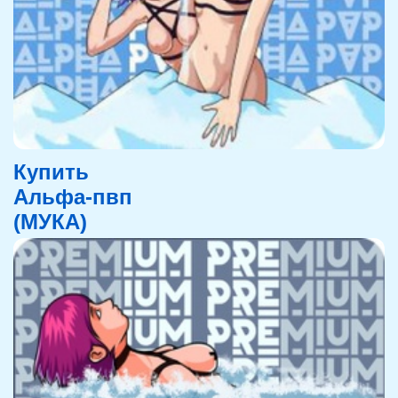
Купить
Альфа-пвп
(МУКА)