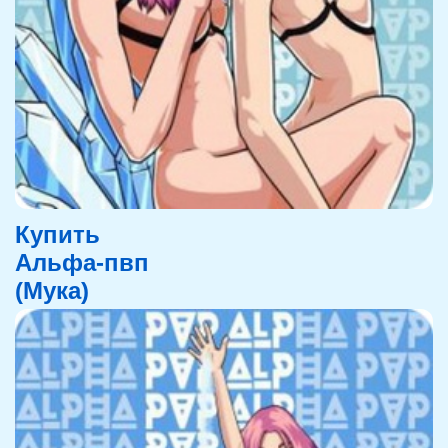
Купить
Альфа-пвп
(Мука)