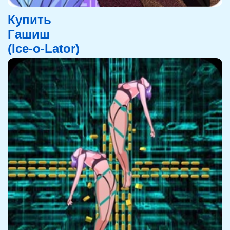
Купить
Гашиш
(Ice-o-Lator)