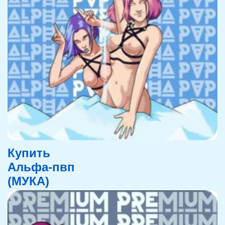
Купить
Альфа-пвп
(МУКА)