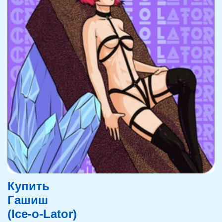
Купить
Гашиш
(Ice-o-Lator)