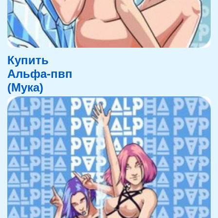
Купить
Альфа-пвп
(Мука)