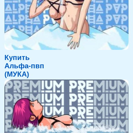
Купить
Альфа-пвп
(МУКА)